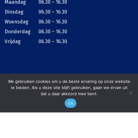
Maandag
06.30 – 16.30
Dinsdag
06.30 – 16.30
Woensdag
06.30 – 16.30
Donderdag
06.30 – 16.30
Vrijdag
06.30 – 16.30
We gebruiken cookies om u de beste ervaring op onze website
te bieden. Als u deze site blijft gebruiken, gaan we ervan uit
dat u daar akkoord mee bent.
© 2026
Schoen & Zonen Betonboringen
Ok
075 635 4110
Offerte
Sitemap
Privacy