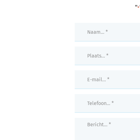
"
*
naam
*
Plaats…
*
*
email
*
Telefoon…
*
*
Bericht…
*