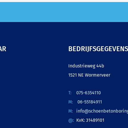
AR
BEDRIJFSGEGEVEN
Industrieweg 44b
1521 NE Wormerveer
075-6354110
06-55184911
info@schoenbetonboring
KvK: 31489101