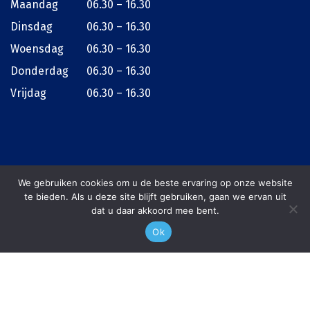
Maandag
06.30 – 16.30
Dinsdag
06.30 – 16.30
Woensdag
06.30 – 16.30
Donderdag
06.30 – 16.30
Vrijdag
06.30 – 16.30
We gebruiken cookies om u de beste ervaring op onze website
te bieden. Als u deze site blijft gebruiken, gaan we ervan uit
dat u daar akkoord mee bent.
© 2026
Schoen & Zonen Betonboringen
Ok
075 635 4110
Offerte
Sitemap
Privacy