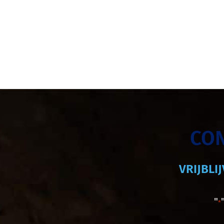
CO
VRIJBLI
"
*