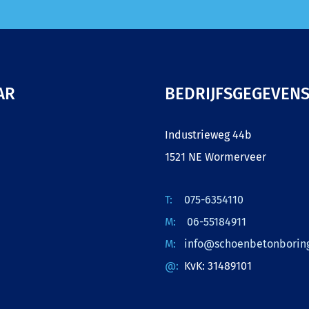
AR
BEDRIJFSGEGEVEN
Industrieweg 44b
1521 NE Wormerveer
075-6354110
06-55184911
info@schoenbetonboring
KvK: 31489101