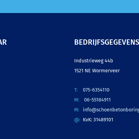
AR
BEDRIJFSGEGEVEN
Industrieweg 44b
1521 NE Wormerveer
075-6354110
06-55184911
info@schoenbetonboring
KvK: 31489101