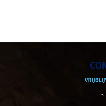
CO
VRIJBLI
"
*