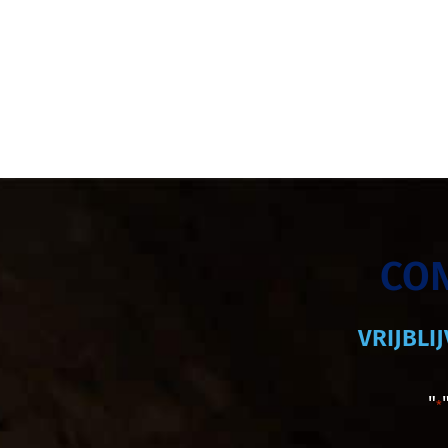
CO
VRIJBLI
"
*