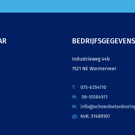
AR
BEDRIJFSGEGEVEN
Industrieweg 44b
1521 NE Wormerveer
075-6354110
06-55184911
info@schoenbetonboring
KvK: 31489101