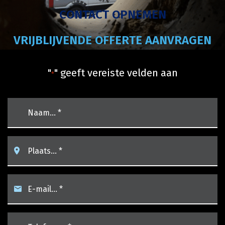
CONTACT OPNEMEN
VRIJBLIJVENDE OFFERTE AANVRAGEN
"
" geeft vereiste velden aan
*
naam
*
Plaats…
*
*
email
*
Telefoon…