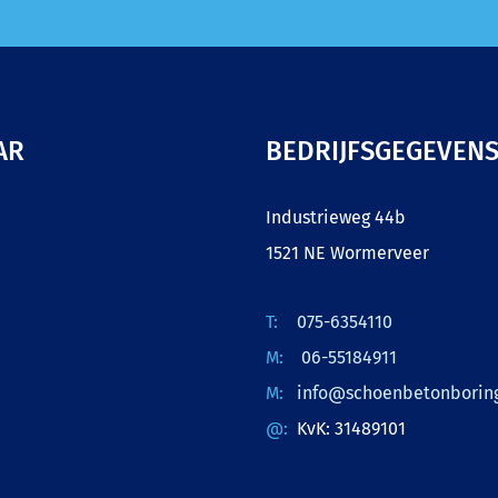
AR
BEDRIJFSGEGEVEN
Industrieweg 44b
1521 NE Wormerveer
075-6354110
06-55184911
info@schoenbetonboring
KvK: 31489101