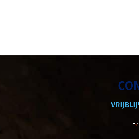
CO
VRIJBLI
"
*