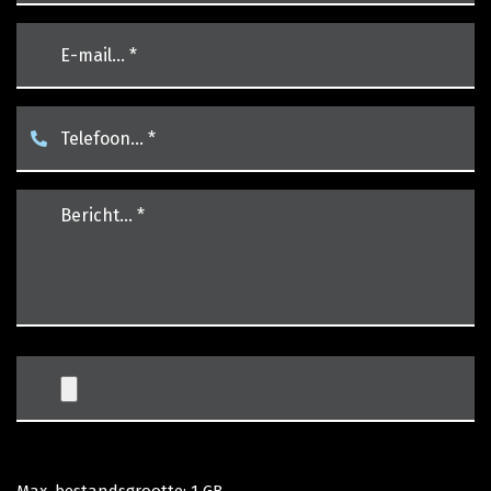
email
*
Telefoon…
*
*
Bericht…
*
*